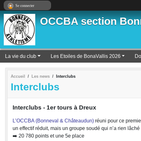
Panneau de gestion des cookies
Se connecter
OCCBA section Bon
La vie du club
Les Etoiles de BonaVallis 2026
Do
Accueil
Les news
Interclubs
Interclubs
Interclubs - 1er tours à Dreux
L’OCCBA (Bonneval & Châteaudun)
réuni pour ce premie
un effectif réduit, mais un groupe soudé qui n’a rien lâché
➡️ 20 780 points et une 5e place