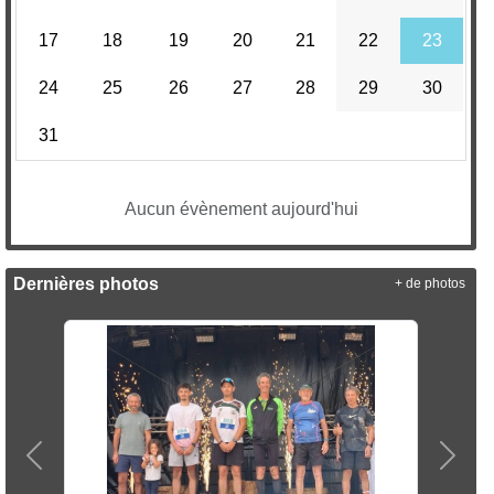
17
18
19
20
21
22
23
24
25
26
27
28
29
30
31
Aucun évènement aujourd'hui
Dernières photos
+ de photos
Précedent
Suiva