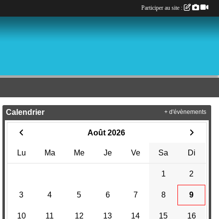
Participer au site :
Calendrier
+ d'évènements
Août 2026
Lu
Ma
Me
Je
Ve
Sa
Di
1
2
3
4
5
6
7
8
9
10
11
12
13
14
15
16