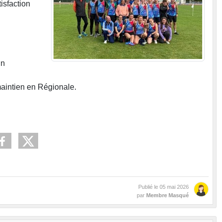
isfaction
in
 maintien en Régionale.
Publié le
05 mai 2026
par
Membre Masqué