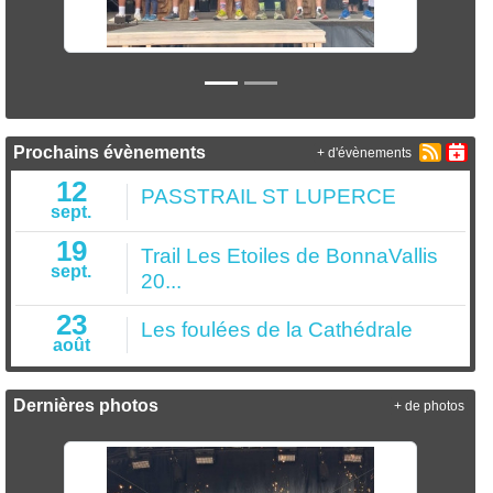
Prochains évènements
+ d'évènements
12
PASSTRAIL ST LUPERCE
sept.
19
Trail Les Etoiles de BonnaVallis
sept.
20...
23
Les foulées de la Cathédrale
août
Dernières photos
+ de photos